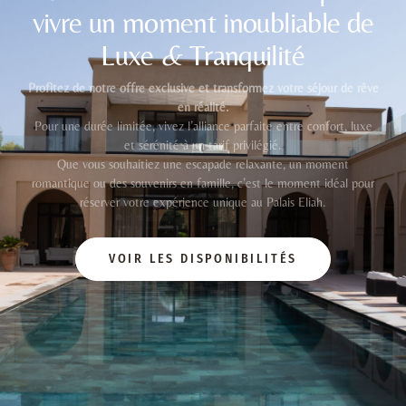
vivre un moment inoubliable de
Luxe
&
Tranquilité
Profitez de notre offre exclusive et transformez votre séjour de rêve
en réalité.
Pour une durée limitée, vivez l’alliance parfaite entre confort, luxe
et sérénité à un tarif privilégié.
Que vous souhaitiez une escapade relaxante, un moment
romantique ou des souvenirs en famille, c’est le moment idéal pour
réserver votre expérience unique au Palais Eliah.
VOIR LES DISPONIBILITÉS