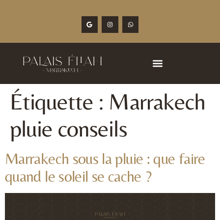
Étiquette :
Marrakech
pluie conseils
Marrakech sous la pluie : que faire
quand le soleil se cache ?