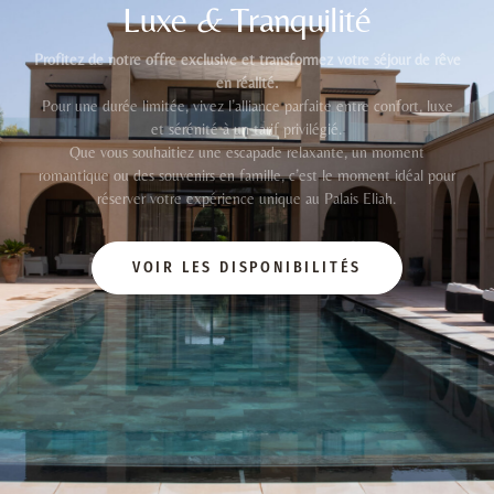
Luxe
&
Tranquilité
Profitez de notre offre exclusive et transformez votre séjour de rêve
en réalité.
Pour une durée limitée, vivez l’alliance parfaite entre confort, luxe
et sérénité à un tarif privilégié.
Que vous souhaitiez une escapade relaxante, un moment
romantique ou des souvenirs en famille, c’est le moment idéal pour
réserver votre expérience unique au Palais Eliah.
VOIR LES DISPONIBILITÉS