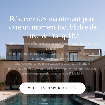
Réservez dès maintenant pour
vivre un moment inoubliable de
Luxe
&
Tranquilité
Profitez de notre offre exclusive et transformez votre séjour de rêve
en réalité.
Pour une durée limitée, vivez l’alliance parfaite entre confort, luxe
et sérénité à un tarif privilégié.
Que vous souhaitiez une escapade relaxante, un moment
romantique ou des souvenirs en famille, c’est le moment idéal pour
réserver votre expérience unique au Palais Eliah.
VOIR LES DISPONIBILITÉS