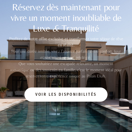
Réservez dès maintenant pour
vivre un moment inoubliable de
Luxe
&
Tranquilité
Profitez de notre offre exclusive et transformez votre séjour de rêve
en réalité.
Pour une durée limitée, vivez l’alliance parfaite entre confort, luxe
et sérénité à un tarif privilégié.
Que vous souhaitiez une escapade relaxante, un moment
romantique ou des souvenirs en famille, c’est le moment idéal pour
réserver votre expérience unique au Palais Eliah.
VOIR LES DISPONIBILITÉS