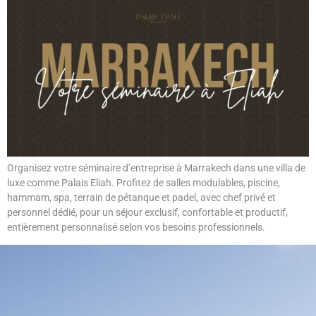
Organisez votre séminaire d’entreprise à Marrakech dans une villa de
luxe comme Palais Eliah. Profitez de salles modulables, piscine,
hammam, spa, terrain de pétanque et padel, avec chef privé et
personnel dédié, pour un séjour exclusif, confortable et productif,
entièrement personnalisé selon vos besoins professionnels.