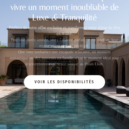
vivre un moment inoubliable de
Luxe
&
Tranquilité
Profitez de notre offre exclusive et transformez votre séjour de rêve
en réalité.
Pour une durée limitée, vivez l’alliance parfaite entre confort, luxe
et sérénité à un tarif privilégié.
Que vous souhaitiez une escapade relaxante, un moment
romantique ou des souvenirs en famille, c’est le moment idéal pour
réserver votre expérience unique au Palais Eliah.
VOIR LES DISPONIBILITÉS