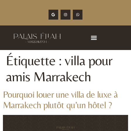
Étiquette :
villa pour
amis Marrakech
Pourquoi louer une villa de luxe à
Marrakech plutôt qu’un hôtel ?