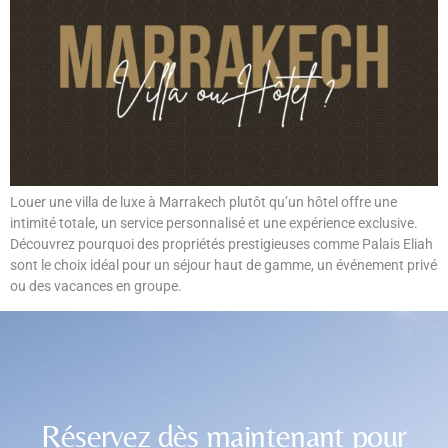
Louer une villa de luxe à Marrakech plutôt qu’un hôtel offre une
intimité totale, un service personnalisé et une expérience exclusive.
Découvrez pourquoi des propriétés prestigieuses comme Palais Eliah
sont le choix idéal pour un séjour haut de gamme, un événement privé
ou des vacances en groupe.
Réservez dès maintenant pour